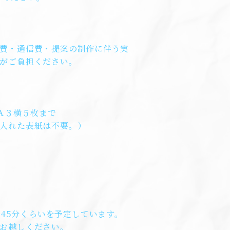
費・通信費・提案の制作に伴う実
がご負担ください。
 Ａ３横５枚まで
入れた表紙は不要。）
0～45分くらいを予定しています。
お越しください。