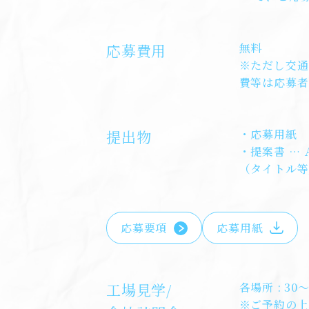
応募費用
無料
※ただし交通
費等は応募者
提出物
・応募用紙
・提案書 …
（タイトル等
応募要項
応募用紙
工場見学/
各場所 : 3
※ご予約の上