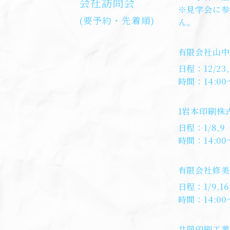
会社訪問会
※見学会に参
(要予約・先着順)
ん。
有限会社山中
日程：12/23,2
時間：14:00～
1岩本印刷株
日程：1/8,9
時間：14:00～
有限会社修美
日程：1/9,16
時間：14:00～
共同印刷工業