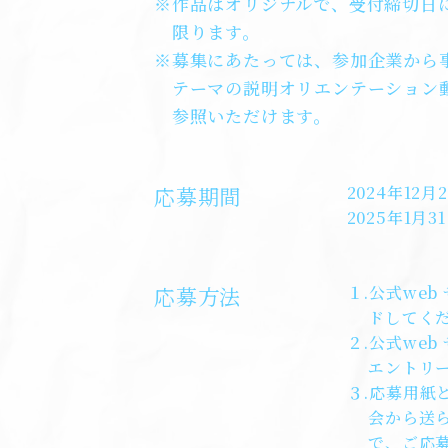
※作品はオリジナルで、受付締切日
限ります。
※募集にあたっては、参加企業から
テーマの説明オリエンテーション
参照いただけます。
応募期間
2024年12月
2025年1月31
応募方法
１.公式we
ドしてくだ
２.公式we
エントリー
３.応募用紙
会から送ら
で、ご応募